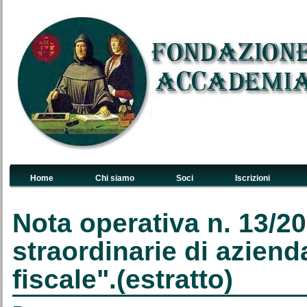
Home
Chi siamo
Soci
Iscrizioni
Links Primari
Nota operativa n. 13/2
straordinarie di azienda
fiscale".(estratto)