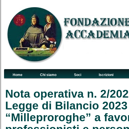
Home
Chi siamo
Soci
Iscrizioni
Links Primari
Nota operativa n. 2/202
Legge di Bilancio 2023
“Milleproroghe” a favo